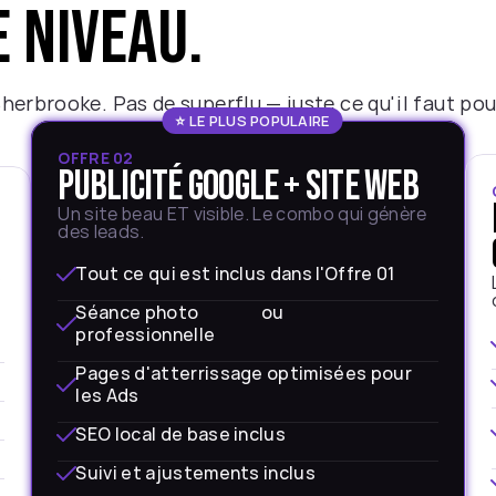
e niveau.
erbrooke. Pas de superflu — juste ce qu'il faut pou
⭐ LE PLUS POPULAIRE
OFFRE 02
Publicité Google + Site Web
Un site beau ET visible. Le combo qui génère 
des leads.
Tout ce qui est inclus dans l'Offre 01
 
Séance photo                 ou                 
professionnelle 
Pages d'atterrissage optimisées pour 
les Ads
SEO local de base inclus
Suivi et ajustements inclus