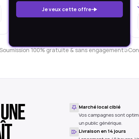
Je veux cette offre
Soumission 100% gratuite & sans engagement
Cont
🤝
une 
Marché local ciblé
Vos campagnes sont optimis
t 
un public générique.
Livraison en 14 jours