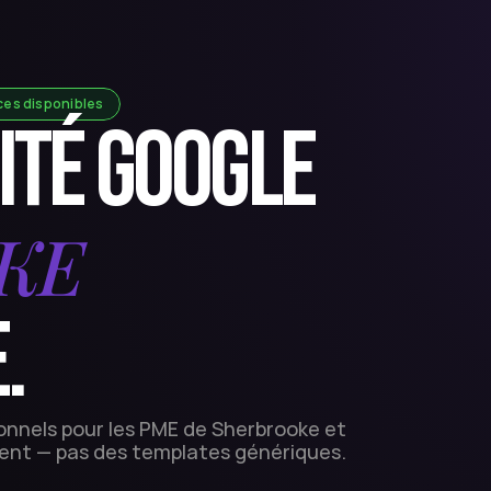
ces disponibles
ITÉ GOOGLE 
KE
.
nnels pour les PME de Sherbrooke et 
issent — pas des templates génériques.