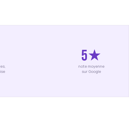
5★
res,
note moyenne
ise
sur Google