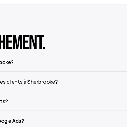
hement.
rooke?
des clients à Sherbrooke?
ats?
oogle Ads?