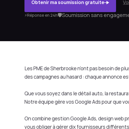
Obtenir ma soumission gratuite
Vo
🛡️
Soumission sans engagem
⚡
Réponse en 24h
Les PME de Sherbrooke n'ont pas besoin de plus 
des campagnes au hasard : chaque annonce est 
Que vous soyez dans le détail auto, la restaura
Notre équipe gère vos Google Ads pour que vo
On combine gestion Google Ads, design web pr
vous obliger à gérer dix fournisseurs différents