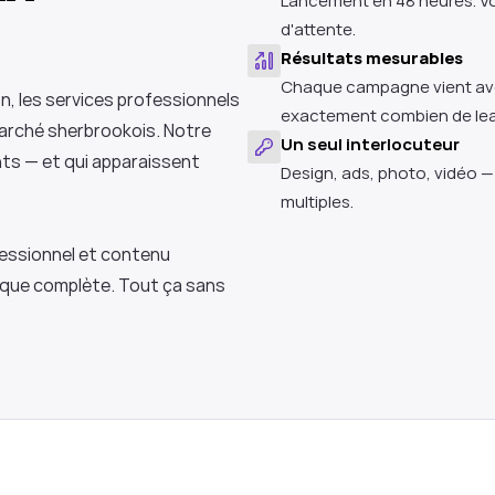
Lancement en 48 heures. Vo
d'attente.
Résultats mesurables
Chaque campagne vient avec
n, les services professionnels 
exactement combien de lea
arché sherbrookois. Notre 
Un seul interlocuteur
ts — et qui apparaissent 
Design, ads, photo, vidéo — 
multiples.
ssionnel et contenu 
ique complète. Tout ça sans 