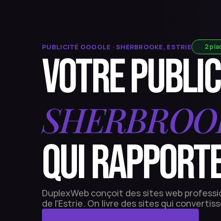
PUBLICITÉ GOOGLE · SHERBROOKE, ESTRIE
2 pla
VOTRE PUBLIC
SHERBROO
QUI RAPPORTE
DuplexWeb conçoit des sites web professio
de l'Estrie. On livre des sites qui convert