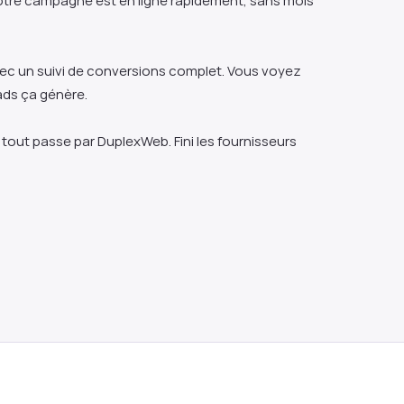
tre campagne est en ligne rapidement, sans mois 
 un suivi de conversions complet. Vous voyez 
ds ça génère.
tout passe par DuplexWeb. Fini les fournisseurs 