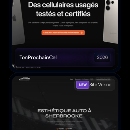
TonProchainCell
2026
Site Vitrine
NEW