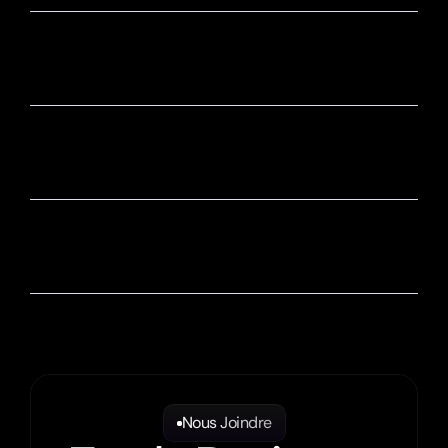
Combien de temps pour créer mon site 
web?
Est-ce que mon site va apparaître sur 
Google?
Est-ce que je vais pouvoir modifier mon 
site moi-même?
Nous Joindre